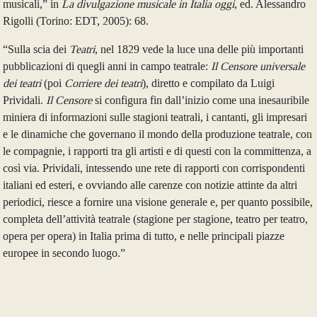
musicali,” in
La divulgazione musicale in Italia oggi
, ed. Alessandro
Rigolli (Torino: EDT, 2005): 68.
“Sulla scia dei
Teatri
, nel 1829 vede la luce una delle più importanti
pubblicazioni di quegli anni in campo teatrale:
Il Censore universale
dei teatri
(poi
Corriere dei teatri
), diretto e compilato da Luigi
Prividali.
Il Censore
si configura fin dall’inizio come una inesauribile
miniera di informazioni sulle stagioni teatrali, i cantanti, gli impresari
e le dinamiche che governano il mondo della produzione teatrale, con
le compagnie, i rapporti tra gli artisti e di questi con la committenza, a
così via. Prividali, intessendo une rete di rapporti con corrispondenti
italiani ed esteri, e ovviando alle carenze con notizie attinte da altri
periodici, riesce a fornire una visione generale e, per quanto possibile,
completa dell’attività teatrale (stagione per stagione, teatro per teatro,
opera per opera) in Italia prima di tutto, e nelle principali piazze
europee in secondo luogo.”