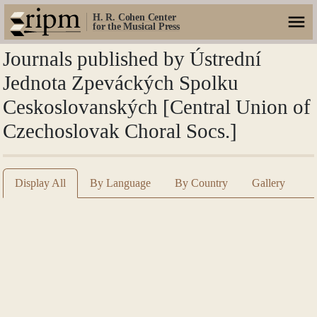
H. R. Cohen Center
for the Musical Press
Journals published by Ústrední
Jednota Zpeváckých Spolku
Ceskoslovanských [Central Union of
Czechoslovak Choral Socs.]
Display All
By Language
By Country
Gallery