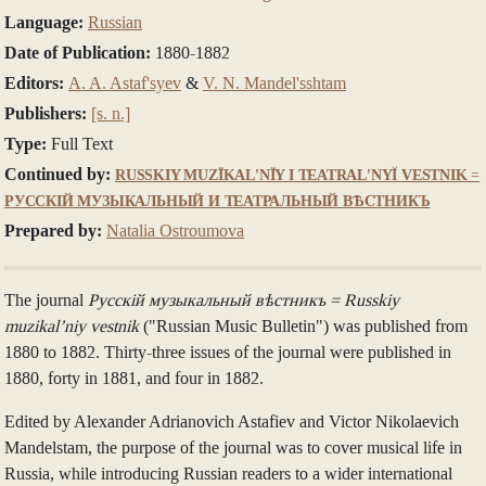
Language:
Russian
Date of Publication:
1880-1882
Editors:
A. A. Astaf'syev
&
V. N. Mandel'sshtam
Publishers:
[s. n.]
Type:
Full Text
Continued by:
RUSSKIY MUZÏKAL'NÏY I TEATRAL'NYĬ VESTNIK =
РУССКІЙ МУЗЫКАЛЬНЫЙ И ТЕАТРАЛЬНЫЙ ВѢСТНИКЪ
Prepared by:
Natalia Ostroumova
The journal
Русскій музыкальный вѣстникъ = Russkiy
muzikal’niy vestnik
("Russian Music Bulletin") was published from
1880 to 1882. Thirty-three issues of the journal were published in
1880, forty in 1881, and four in 1882.
Edited by Alexander Adrianovich Astafiev and Victor Nikolaevich
Mandelstam, the purpose of the journal was to cover musical life in
Russia, while introducing Russian readers to a wider international